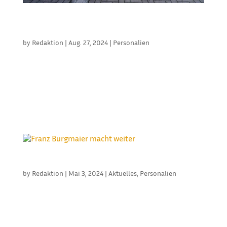
SCHERRER: FÜHRUNGSWECHSEL INDER
VERMIETABTEILUNG
by
Redaktion
|
Aug. 27, 2024
|
Personalien
Jens Ansbach geht nach 28 Jahren bei Scherrer in
den wohlverdienten Ruhestand. Er führte den
Bereich derHeizgeräte-Vermietung beim größten
Anbieter mobiler Heizgeräte in der Region
Hannover. Weil ihm der Job Spaß macht, ist er jetzt
noch halbe Tage vor Ort und bleibt...
FRANZ BURGMAIER MACHT WEITER
by
Redaktion
|
Mai 3, 2024
|
Aktuelles
,
Personalien
Unternehmensverkauf vorerst vertagt: Mehrfach
wollte Franz Burgmaier sein Unternehmen schon
verkaufen, hat sich aber nun schlussendlich doch
dagegen entschieden. Sein großer Anteil an