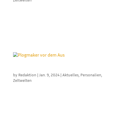
Peter Beiser sucht für seinen 1993 gegründeten
Zeltverleih einen Käufer. Im Paket enthalten sind
eine gehobene Zeltaustattung mit Boden, Bühne,
Tischen, Stühlen sowie Zeltinnenhimmel,
Zeltheizungen mit verschiedenen Heizleistungen
sowie Lampen und Zaunelemente zum...
PLOGMAKER VOR DEM AUS
by
Redaktion
|
Jan. 9, 2024
|
Aktuelles
,
Personalien
,
Zeltwelten
In Ausgabe 3/2023 haben wir eine Meldung zum 90-
jährigen Jubiläum des Unternehmens aus Trammbei
Hamburg veröffentlicht. Drei Monate später wird
Plogmaker aufgrund von Unstimmigkeiten zwischen
dem Geschäftsführer und der Gesellschaft zum
Jahresende geschlossen. Und das...