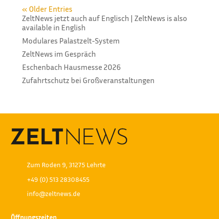
« Older Entries
ZeltNews jetzt auch auf Englisch | ZeltNews is also
available in English
Modulares Palastzelt-System
ZeltNews im Gespräch
Eschenbach Hausmesse 2026
Zufahrtschutz bei Großveranstaltungen
Zum Roden 9, 31275 Lehrte
+49 (0) 513 28308455
info@zeltnews.de
Öffnungszeiten