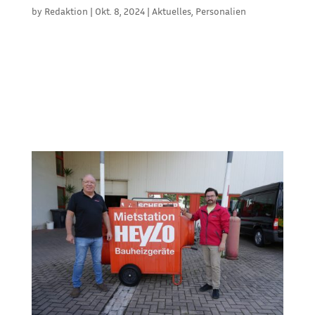
by
Redaktion
|
Okt. 8, 2024
|
Aktuelles
,
Personalien
Zum 30. Juni 2024 verabschiedete sich Elke Litke,
Senior Sales Manager (Export), in ihren
wohlverdienten Ruhestand. Mit ihrem
umfangreichen Wissen, ihrer Hingabe und ihrem
unermüdlichen Einsatz hat sie unser Team
bereichert. Partner und Kunden haben ihre Arbeit
und...