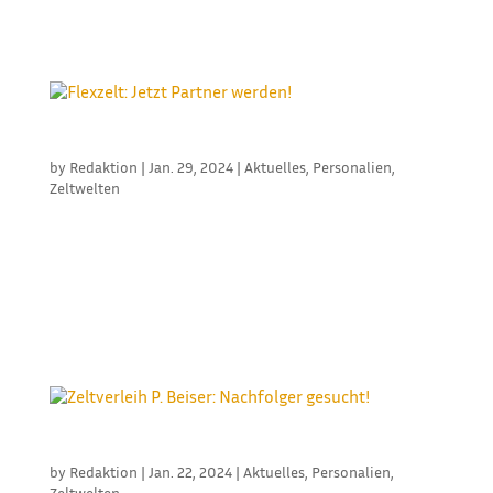
Stammkunden möchte einfach nicht auf ihn
verzichten. Somit ist nun die Entscheidung...
FLEXZELT: JETZT PARTNER WERDEN!
by
Redaktion
|
Jan. 29, 2024
|
Aktuelles
,
Personalien
,
Zeltwelten
Um Flexzelt-Partner zu werden, muss man in
Zukunft keine riesigen Investitionen mehr tätigen:
ein Bestand an Stangen, Erdnägeln und
Verspannungen reicht völlig aus. Ab sofort lassen
sich die Planen je nach Auftrag einfach mieten und
werden anschließend im Zentrallager...
ZELTVERLEIH P. BEISER: NACHFOLGER GESUCHT!
by
Redaktion
|
Jan. 22, 2024
|
Aktuelles
,
Personalien
,
Zeltwelten