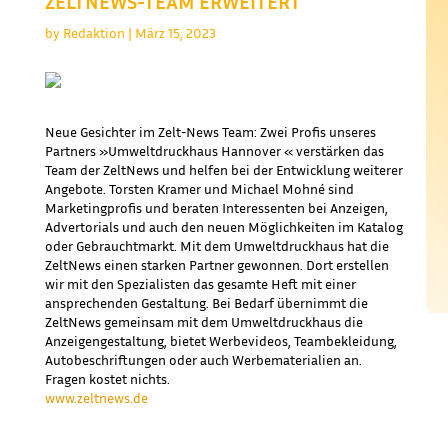
ZELTNEWS-TEAM ERWEITERT
by
Redaktion
|
März 15, 2023
VERSTÄRKUNG FÜR DEN VERTRIEB
Neue Gesichter im Zelt-News Team: Zwei Profis unseres
Partners »Umweltdruckhaus Hannover « verstärken das
Team der ZeltNews und helfen bei der Entwicklung weiterer
Angebote. Torsten Kramer und Michael Mohné sind
Marketingprofis und beraten Interessenten bei Anzeigen,
Advertorials und auch den neuen Möglichkeiten im Katalog
oder Gebrauchtmarkt. Mit dem Umweltdruckhaus hat die
ZeltNews einen starken Partner gewonnen. Dort erstellen
wir mit den Spezialisten das gesamte Heft mit einer
ansprechenden Gestaltung. Bei Bedarf übernimmt die
ZeltNews gemeinsam mit dem Umweltdruckhaus die
Anzeigengestaltung, bietet Werbevideos, Teambekleidung,
Autobeschriftungen oder auch Werbematerialien an.
Fragen kostet nichts.
www.zeltnews.de