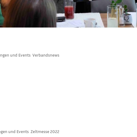
RBANDSORGAN DES ÖZV
ungen und Events
,
Verbandsnews
rband für den Zeltbereich, aber wie sieht es eigentlich andernort
 Vereinigung der Österreichischen Zelttechniker (ÖZV), kurz
SE BEI ESCHENBACH
ngen und Events
,
Zeltmesse 2022