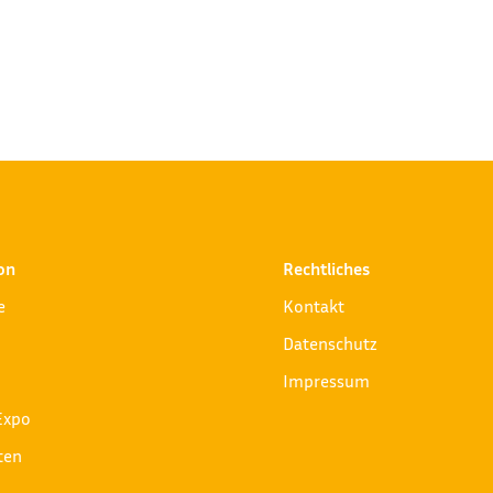
 von Zelthallen, lädt vom 20. bis 22. März 2024 herzlich zur
Bad Königshofen seine Tore, um Einblick in Produktlinien und
von bewährten...
on
Rechtliches
e
Kontakt
Datenschutz
Impressum
Expo
ten