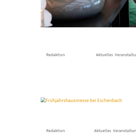
ZELTNEWS WIRD VE
by
Redaktion
|
März 18, 2024
|
Aktuelles
,
Veranstalt
In Deutschland gibt es den ITRS als Branchenve
aus? Deshalb haben wir gern die Einladung der
Zelttechnikervereinigung, zu ihrer...
FRÜHJAHRSHAUSMES
by
Redaktion
|
Feb. 12, 2024
|
Aktuelles
,
Veranstaltu