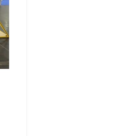
 dem
d