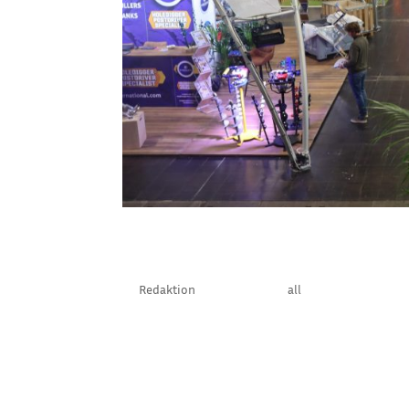
STRUCTURES INTERN
by
Redaktion
|
März 21, 2024
|
all
Jetzt ist es offiziell … Die Structures Interna
Jahr 2025 wird die Fachmesse Structures Inter
Veranstaltungszelte sowie Equipment,...