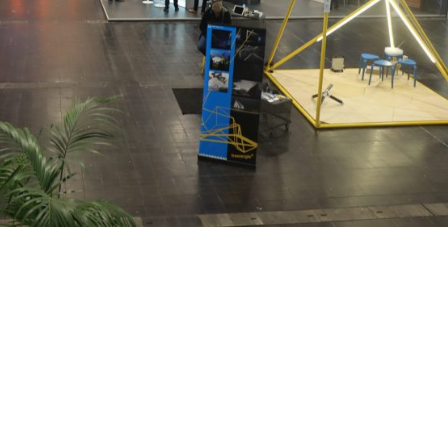
ATIONAL WIRD TEIL DER BOE
tional wird Teil der BOE, wie die Messe Dortmund heute mitteilt. „Ab
national, die Messe für Temporäre Gebäude, Industrie-, Lager- un