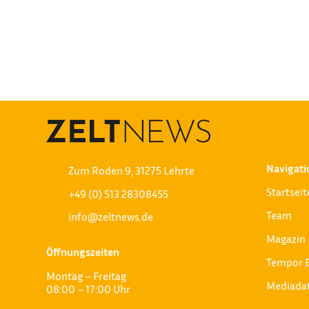
Die Eschenbach Group, Hersteller und Lieferant
Hausmesse ein. Dann öffnet das Stammwerk in 
Innovationen zu gewähren. Die Gäste werden 
Navigati
Zum Roden 9, 31275 Lehrte
Startseit
+49 (0) 513 28308455
Team
info@zeltnews.de
Magazin
Öffnungszeiten
Tempor 
Montag – Freitag
Mediada
08:00 – 17:00 Uhr