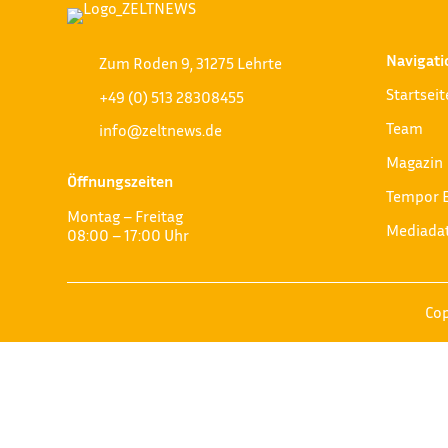
Navigati
Zum Roden 9, 31275 Lehrte
Startseit
+49 (0) 513 28308455
Team
info@zeltnews.de
Magazin
Öffnungszeiten
Tempor 
Montag – Freitag
Mediada
08:00 – 17:00 Uhr
Cop