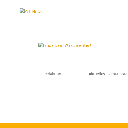
FINDE DEIN WASCHC
by
Redaktion
|
Feb. 19, 2024
|
Aktuelles
,
Eventaussta
Jetzt im Frühjahr steht bei vielen Kollegen di
Reinigung der Zelte und vor allem der Planen.
Ihrer Halle stehen. Vor allem sind...