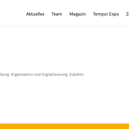
Aktuelles
Team
Magazin
Tempor Expo
Z
ENTER!
ttung
,
Organisation und Digitalisierung
,
Zubehör
e Vorbereitung der Saison auf dem Plan. Dazu gehört natürlich auch
 Aber noch haben nicht alle eine eigene Planen-Reinigungsanlage i