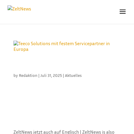
TEECO SOLUTIONS MIT FESTEM SERVICEPARTNER
IN EUROPA
by
Redaktion
|
Juli 31, 2025
|
Aktuelles
Der niederländische Servicetechniker Jan Niemeijer
ist ab sofort fester Ansprechpartner für Teeco-
Waschanlagen in Europa. Niemeijer bringt
langjährige Erfahrung in der Branche mit –
angefangen hat er als Zeltmonteur („Tentzetter“),
später spezialisierte er sich auf...
ZeltNews jetzt auch auf Englisch | ZeltNews is also