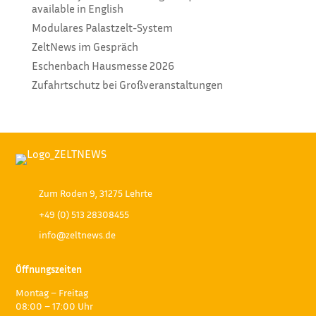
available in English
Modulares Palastzelt-System
ZeltNews im Gespräch
Eschenbach Hausmesse 2026
Zufahrtschutz bei Großveranstaltungen
Zum Roden 9, 31275 Lehrte
+49 (0) 513 28308455
info@zeltnews.de
Öffnungszeiten
Montag – Freitag
08:00 – 17:00 Uhr