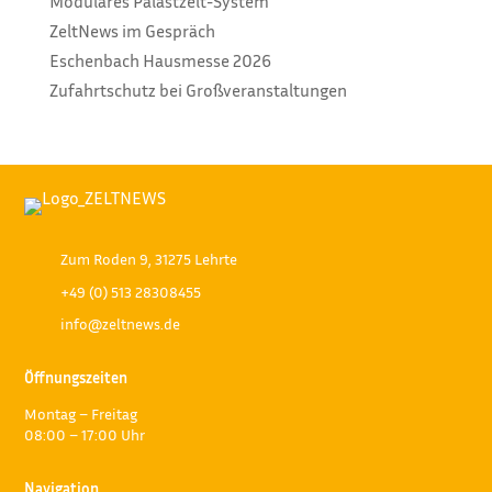
Modulares Palastzelt-System
ZeltNews im Gespräch
Eschenbach Hausmesse 2026
Zufahrtschutz bei Großveranstaltungen
Zum Roden 9, 31275 Lehrte
+49 (0) 513 28308455
info@zeltnews.de
Öffnungszeiten
Montag – Freitag
08:00 – 17:00 Uhr
Navigation