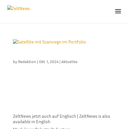
SATELLITE MIT SCANVOGN IM PORTFOLIO
by
Redaktion
|
Okt. 1, 2024
|
Aktuelles
Satellite Industries hat das Scanvogn-Portfolio in
seine Produktpalette aufgenommen. Wie das
britisch-belgische Unternehmen schreibt, seien die
Scanvogn-Produkte für ihre hohe Qualität und ihren
Komfort bekannt. Sie werden aus leichten,
anorganischen Materialien...
ZeltNews jetzt auch auf Englisch | ZeltNews is also
available in English