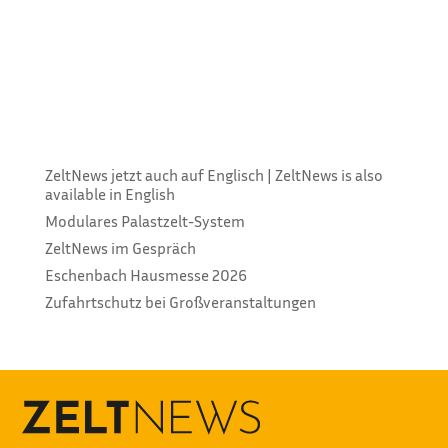
RenT A TenT Eventservice aus Wien hat jetzt in eine
automatische Waschmaschine von Straight Eight
Engineering investiert. „Diese gehört zu den größten
und umweltschonendsten Anlagen in Österreich“,
sagt Eigentümer Heinz Gruber. Die
Spezialanfertigung des britischen...
ZeltNews jetzt auch auf Englisch | ZeltNews is also
available in English
Modulares Palastzelt-System
ZeltNews im Gespräch
Eschenbach Hausmesse 2026
Zufahrtschutz bei Großveranstaltungen