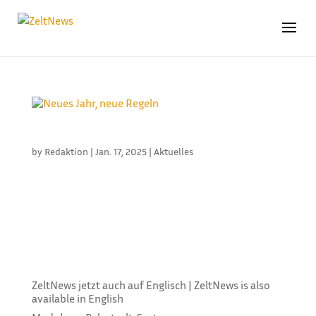
NEUES JAHR, NEUE REGELN
by
Redaktion
|
Jan. 17, 2025
|
Aktuelles
2025 treten neue gesetzliche Neuerungen in Kraft,
die auch für Unternehmen der Zeltbranche relevant
sind. Dazu gehören:1. Erhöhung des Mindestlohns:
Ab dem 1. Januar 2025 steigt der Mindestlohn auf
12,82 Euro pro Stunde. Die Gehälter sind
entsprechend anzupassen.2....
ZeltNews jetzt auch auf Englisch | ZeltNews is also
available in English