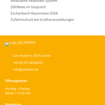
Modulares Palastzelt-System
ZeltNews im Gespräch
Eschenbach Hausmesse 2026
Zufahrtschutz bei Großveranstaltungen
Zum Roden 9, 31275 Lehrte
+49 (0) 513 28308455
info@zeltnews.de
Öffnungszeiten
Montag – Freitag
08:00 – 17:00 Uhr
Navigation