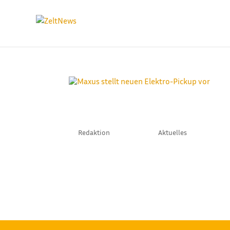
MAXUS STELLT NEUE
by
Redaktion
|
Juli 24, 2025
|
Aktuelles
Mit dem eTerron 9 bringt Maxus einen vollele
Eventlogistiker und Zeltvermieter spannend ist
620 kg und zieht bis zu 3,5 Tonnen –...