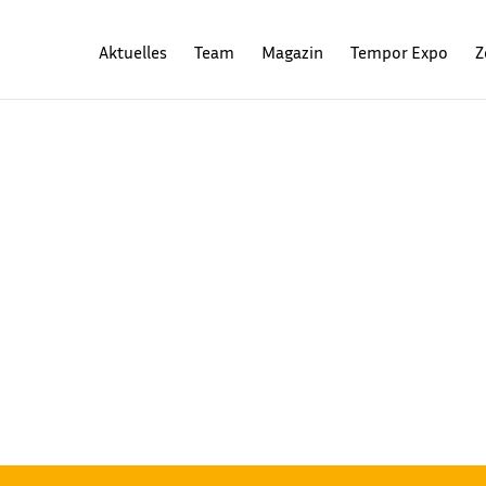
Aktuelles
Team
Magazin
Tempor Expo
Z
N ELEKTRO-PICKUP VOR
ktrischen Pickup auf den deutschen Markt, der besonders für
. Das 5,5 Meter lange Fahrzeug bietet Allradantrieb, eine Nutzlast