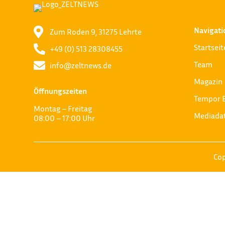
Navigati

Zum Roden 9, 31275 Lehrte
Startseit

+49 (0) 513 28308455
Team

info@zeltnews.de
Magazin
Öffnungszeiten
Tempor 
Montag – Freitag
Mediada
08:00 – 17:00 Uhr
Cop