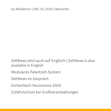
BUNDESVERBAND
by
Redaktion
|
Okt. 23, 2025
|
Aktuelles
Jana Schimke wird zum 1. Januar 2026 die
Hauptgeschäftsführung des DEHOGA
Bundesverbands übernehmen. Bereits zum 1.
Oktober 2025 tritt sie in den Verband ein, um den
Übergang gemeinsam mit der bisherigen
Hauptgeschäftsführerin Ingrid Hartges zu gestalten.
Hartges, die...
ZeltNews jetzt auch auf Englisch | ZeltNews is also
available in English
Modulares Palastzelt-System
ZeltNews im Gespräch
Eschenbach Hausmesse 2026
Zufahrtschutz bei Großveranstaltungen