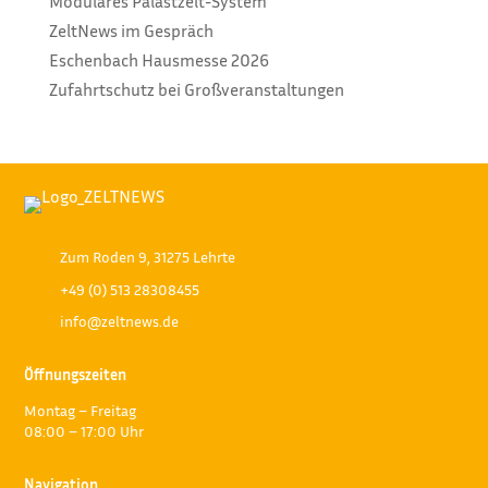
Modulares Palastzelt-System
ZeltNews im Gespräch
Eschenbach Hausmesse 2026
Zufahrtschutz bei Großveranstaltungen
Zum Roden 9, 31275 Lehrte
+49 (0) 513 28308455
info@zeltnews.de
Öffnungszeiten
Montag – Freitag
08:00 – 17:00 Uhr
Navigation