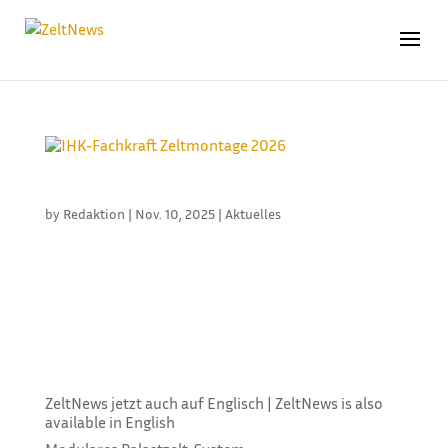
IHK-FACHKRAFT ZELTMONTAGE 2026
by
Redaktion
|
Nov. 10, 2025
|
Aktuelles
Anfang 2026 startet der Zertifikatslehrgang „IHK-
Fachkraft Zeltmontage“ bereits zum dritten Mal. Der
Lehrgang wurde von ITRS und BBZ Mitte entwickelt,
um Mitarbeiter der Zeltbranche zu qualifizieren. Der
Lehrgang ist auch für Nichtmitglieder des ITRS
offen! Vermittelt...
ZeltNews jetzt auch auf Englisch | ZeltNews is also
available in English