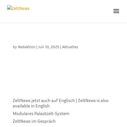
DAS BESTE AUS ZWEI WELTEN
by
Redaktion
|
Juli 10, 2025
|
Aktuelles
Freudenberg Performance Materials,
Muttergesellschaft von Mehler Texnologies, hat im
Dezember 2024 das Kerngeschäft der Heytex-
Gruppe übernommen. Seitdem gehört es mit drei
Produktionsstandorten in Deutschland und China zu
dem neu formierten Spezialisten für...
ZeltNews jetzt auch auf Englisch | ZeltNews is also
available in English
Modulares Palastzelt-System
ZeltNews im Gespräch