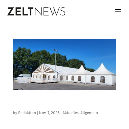
FAMILIENBETRIEB ZELTEVERLEIH GÖBBELS SUCHT
NACHFOLGE
by
Redaktion
|
Nov. 7, 2025
|
Aktuelles
,
Allgemein
Die Zelteverleih Göbbels OHG aus Gangelt-Stahe
nördlich von Aachen sucht aus Altersgründen eine