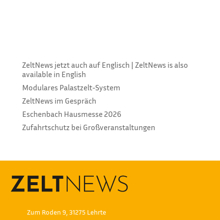
Nachfolge. Das gut eingeführte
Familienunternehmen verfügt über rund 6.000
Quadratmeter Großzelte (10 bis 25 Meter
freitragend) der Hersteller Höcker und Röder, dazu...
ZeltNews jetzt auch auf Englisch | ZeltNews is also
available in English
Modulares Palastzelt-System
ZeltNews im Gespräch
Eschenbach Hausmesse 2026
Zufahrtschutz bei Großveranstaltungen
Zum Roden 9, 31275 Lehrte