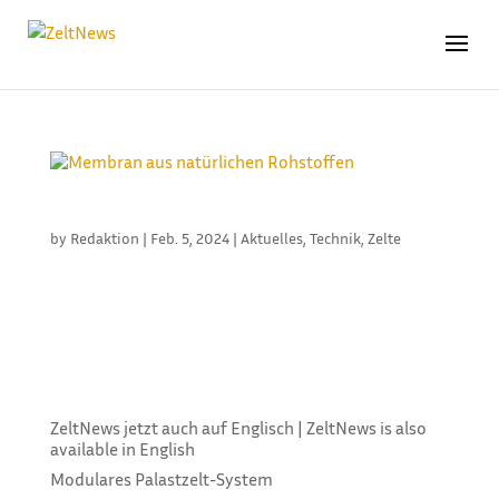
MEMBRAN AUS NATÜRLICHEN ROHSTOFFEN
by
Redaktion
|
Feb. 5, 2024
|
Aktuelles
,
Technik
,
Zelte
Flexlight Natome 500 ist eine neue Kreation von
Serge Ferrari, die speziell für Unterkünfte im Freien
entwickelt wurde, insbesondere für Glamping und
Lodges. Das Material ist ein Mischgewebe aus Leinen
und Baumwolle als Träger, das mit einer PVC-freien,...
ZeltNews jetzt auch auf Englisch | ZeltNews is also
available in English
Modulares Palastzelt-System