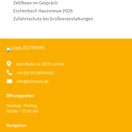
ZeltNews im Gespräch
Eschenbach Hausmesse 2026
Zufahrtschutz bei Großveranstaltungen

Zum Roden 9, 31275 Lehrte

+49 (0) 513 28308455

info@zeltnews.de
Öffnungszeiten
Montag – Freitag
08:00 – 17:00 Uhr
Navigation