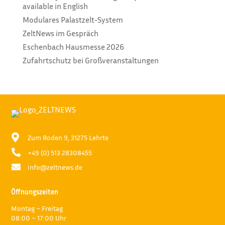
available in English
Modulares Palastzelt-System
ZeltNews im Gespräch
Eschenbach Hausmesse 2026
Zufahrtschutz bei Großveranstaltungen

Zum Roden 9, 31275 Lehrte

+49 (0) 513 28308455

info@zeltnews.de
Öffnungszeiten
Montag – Freitag
08:00 – 17:00 Uhr