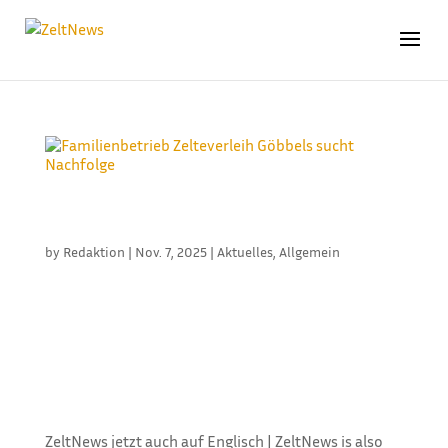
FAMILIENBETRIEB ZELTEVERLEIH GÖBBELS SUCHT
NACHFOLGE
by
Redaktion
|
Nov. 7, 2025
|
Aktuelles
,
Allgemein
Die Zelteverleih Göbbels OHG aus Gangelt-Stahe
nördlich von Aachen sucht aus Altersgründen eine
Nachfolge. Das gut eingeführte
Familienunternehmen verfügt über rund 6.000
Quadratmeter Großzelte (10 bis 25 Meter
freitragend) der Hersteller Höcker und Röder, dazu...
ZeltNews jetzt auch auf Englisch | ZeltNews is also