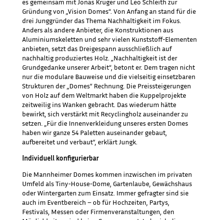
es gemeinsam mit Jonas Krüger und Leo Schleith zur
Gründung von „Vision Domes“. Von Anfang an stand für die
drei Junggründer das Thema Nachhaltigkeit im Fokus.
Anders als andere Anbieter, die Konstruktionen aus
Aluminiumskeletten und sehr vielen Kunststoff-Elementen
anbieten, setzt das Dreigespann ausschließlich auf
nachhaltig produziertes Holz. „Nachhaltigkeit ist der
Grundgedanke unserer Arbeit“, betont er. Dem tragen nicht
nur die modulare Bauweise und die vielseitig einsetzbaren
Strukturen der „Domes“ Rechnung. Die Preissteigerungen
von Holz auf dem Weltmarkt haben die Kuppelprojekte
zeitweilig ins Wanken gebracht. Das wiederum hätte
bewirkt, sich verstärkt mit Recyclingholz auseinander zu
setzen. „Für die Innenverkleidung unseres ersten Domes
haben wir ganze 54 Paletten auseinander gebaut,
aufbereitet und verbaut“, erklärt Jungk.
Individuell konfigurierbar
Die Mannheimer Domes kommen inzwischen im privaten
Umfeld als Tiny-House-Dome, Gartenlaube, Gewächshaus
oder Wintergarten zum Einsatz. Immer gefragter sind sie
auch im Eventbereich – ob für Hochzeiten, Partys,
Festivals, Messen oder Firmenveranstaltungen, den