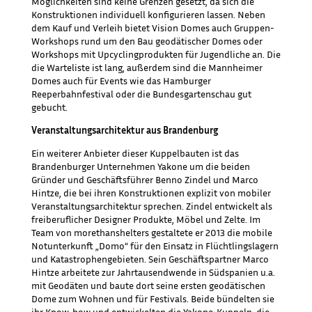
Möglichkeiten sind keine Grenzen gesetzt, da sich die
Konstruktionen individuell konfigurieren lassen. Neben
dem Kauf und Verleih bietet Vision Domes auch Gruppen-
Workshops rund um den Bau geodätischer Domes oder
Workshops mit Upcyclingprodukten für Jugendliche an. Die
die Warteliste ist lang, außerdem sind die Mannheimer
Domes auch für Events wie das Hamburger
Reeperbahnfestival oder die Bundesgartenschau gut
gebucht.
Veranstaltungsarchitektur aus Brandenburg
Ein weiterer Anbieter dieser Kuppelbauten ist das
Brandenburger Unternehmen Yakone um die beiden
Gründer und Geschäftsführer Benno Zindel und Marco
Hintze, die bei ihren Konstruktionen explizit von mobiler
Veranstaltungsarchitektur sprechen. Zindel entwickelt als
freiberuflicher Designer Produkte, Möbel und Zelte. Im
Team von morethanshelters gestaltete er 2013 die mobile
Notunterkunft „Domo“ für den Einsatz in Flüchtlingslagern
und Katastrophengebieten. Sein Geschäftspartner Marco
Hintze arbeitete zur Jahrtausendwende in Südspanien u.a.
mit Geodäten und baute dort seine ersten geodätischen
Dome zum Wohnen und für Festivals. Beide bündelten sie
ihr Know-how und entwickelten die Yakone-Kuppeln, die