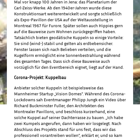
Mal vor knapp 100 Jahren in Jena: das Planetarium der
Carl-Zeiss-Werke. Ab den 1940er-Jahren wurde diese
Konstruktionsart weiterentwickelt und sorgte schließlich
als Expo-Pavillon der USA auf der Weltausstellung in
Montreal 1967 für Furore. Später sollen auch Hippies gern
auf die Bauweise zum Wohnen zurückgegriffen haben.
Tatsächlich bieten geodätische Kuppeln so einige Vorteile:
Sie sind (wind-) stabil und gelten als erdbebensicher.
Fenster lassen sich nach Belieben verteilen, und die
Kugelform ermöglicht eine Sonnenbestrahlung während
des gesamten Tages. Dass sich diese Bauweise auch
vorzüglich für den Eventbereich eignet, liegt auf der Hand.
Corona-Projekt: Kuppelbau
Anbieter solcher Kuppeln ist beispielsweise das
Mannheimer Startup „Vision Domes“. Während des Corona-
Lockdowns sah Eventmanager Philipp Jungk ein Video über
Richard Buckminster Fuller, den Architekten des
Montrealer Pavillons, und beschloss kurzerhand, eine
solche Kuppel auf seiner Dachterrasse zu bauen. „Ich habe
zwei Kumpels angerufen, dann haben wir losgelegt. Nach
Abschluss des Projekts stand für uns fest, dass wir das
professionell vorantreiben wollen“, erklärt er, und so kam