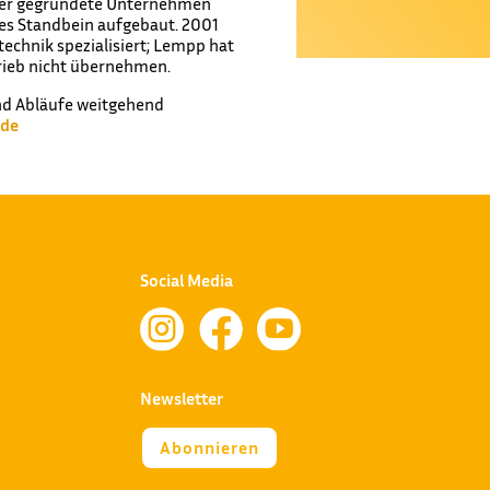
ater gegründete Unternehmen
tes Standbein aufgebaut. 2001
technik spezialisiert; Lempp hat
rieb nicht übernehmen.
und Abläufe weitgehend
.de
Social Media



Newsletter
Abonnieren