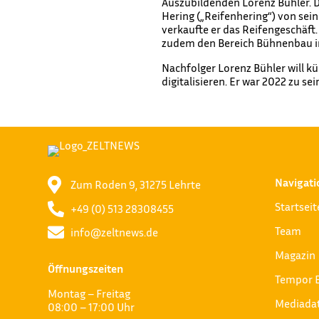
Auszubildenden Lorenz Bühler.
Hering („Reifenhering“) von sei
verkaufte er das Reifengeschäft.
zudem den Bereich Bühnenbau in
Nachfolger Lorenz Bühler will k
digitalisieren. Er war 2022 zu 
Navigati

Zum Roden 9, 31275 Lehrte
Startseit

+49 (0) 513 28308455
Team

info@zeltnews.de
Magazin
Öffnungszeiten
Tempor 
Montag – Freitag
Mediada
08:00 – 17:00 Uhr