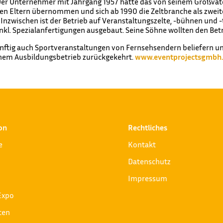
 Der Unternehmer mit Jahrgang 1957 hatte das von seinem Großv
nen Eltern übernommen und sich ab 1990 die Zeltbranche als zwei
 Inzwischen ist der Betrieb auf Veranstaltungszelte, -bühnen und -
kl. Spezialanfertigungen ausgebaut. Seine Söhne wollten den Bet
ünftig auch Sportveranstaltungen von Fernsehsendern beliefern 
seinem Ausbildungsbetrieb zurückgekehrt.
www.eventprojectsgmbh
on
Rechtliches
e
Kontakt
Datenschutz
Impressum
Expo
ten