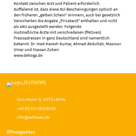
Kontakt zwischen Arzt und Patient erforderlich.
Auffallend ist, dass diese AU-Bescheinigungen optisch an
den früheren „gelben Schein“ erinnern, auch bei gesetzlich
Versicherten die Angabe „Privatarzt“ enthalten und nicht
als eAU ausgestellt werden. Folgende
mutmaßliche Ärzte mit verschiedenen (fiktiven)
Praxisadressen in ganz Deutschland sind namentlich
bekannt: Dr. med Haresh Kumar, Ahmad Abdullah, Masroor
Umar und Hassan Zuberi.
www.dehoga.de
Zum Roden 9, 31275 Lehrte
+49 (0) 513 28308455
info@zeltnews.de
Öffnungszeiten