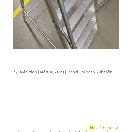
DIE OFT UNTERSCHÄTZTE GEFAHR IM
ARBEITSALLTAG
by
Redaktion
|
März 16, 2023
|
Technik
,
Wissen
,
Zubehör
Arbeitssicherheit: Praxistipps zum Einsatz von
Leitern Wer nutzt sie nicht: Leitern, Arbeits-
Allrounder und wichtiges Hilfsmittel im Zeltalltag?
Ob im Lager oder bei der Zeltmontage, die Leiter ist
immer schnell zur Hand. Doch bei der Benutzung
von Leitern wird...
Next Entries »