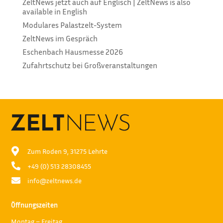
ZeltNews jetzt auch auf Englisch | ZeltNews is also
available in English
Modulares Palastzelt-System
ZeltNews im Gespräch
Eschenbach Hausmesse 2026
Zufahrtschutz bei Großveranstaltungen

Zum Roden 9, 31275 Lehrte

+49 (0) 513 28308455

info@zeltnews.de
Öffnungszeiten
Montag – Freitag