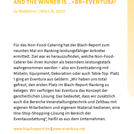
AND THE WINNER IS …<BR>EVENTURA!
by
Redaktion
|
März 16, 2023
BLACH-REPORT: NON-FOOD-CATERING-
RANKING
Für das Non-Food-Catering hat der Blach-Report zum
neunten Mal ein Ranking leistungsfähiger Anbieter
ermittelt. Ziel war es herauszufinden, welche Non-Food-
Caterer bei ihren Kunden als besonders leistungsstark
wahrgenommen werden – also ein Eventcatering mit
Möbeln, Equipment, Dekoration oder auch Table Top. Platz
1 ging an Eventura aus Geldern: „Wir haben uns total
gefreut, den ersten Platz im Blach-Report-Ranking zu
belegen. Wir verfolgen bei Eventura das Konzept der
ganzheitlichen Lösung. Das bedeutet, dass wir zusätzlich
auch die Bereiche Veranstaltungstechnik und Zeltbau mit
eigenen Mitarbeitern und eigenem Material bedienen, eine
One-Stop-Shopping-Lösung im Bereich der
Eventausstattung“, heißt es aus dem Unternehmen.
www.blachreport.de
|
www.eventura.net