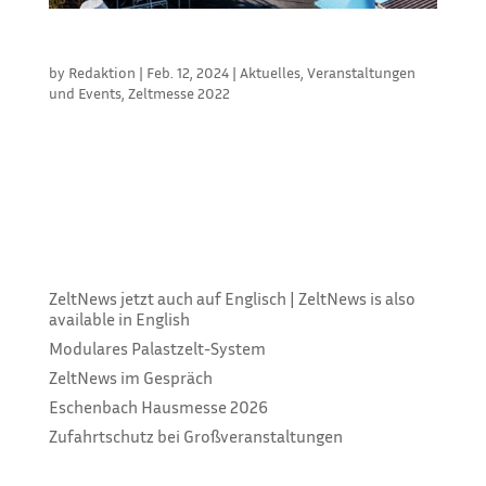
FRÜHJAHRSHAUSMESSE BEI ESCHENBACH
by
Redaktion
|
Feb. 12, 2024
|
Aktuelles
,
Veranstaltungen
und Events
,
Zeltmesse 2022
Die Eschenbach Group, Hersteller und Lieferant von
Zelthallen, lädt vom 20. bis 22. März 2024 herzlich
zur Hausmesse ein. Dann öffnet das Stammwerk in
Bad Königshofen seine Tore, um Einblick in
Produktlinien und Innovationen zu gewähren. Die
Gäste werden von bewährten...
ZeltNews jetzt auch auf Englisch | ZeltNews is also
available in English
Modulares Palastzelt-System
ZeltNews im Gespräch
Eschenbach Hausmesse 2026
Zufahrtschutz bei Großveranstaltungen