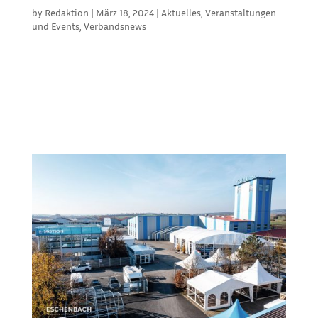
by
Redaktion
|
März 18, 2024
|
Aktuelles
,
Veranstaltungen
und Events
,
Verbandsnews
In Deutschland gibt es den ITRS als
Branchenverband für den Zeltbereich, aber wie sieht
es eigentlich andernorts aus? Deshalb haben wir
gern die Einladung der Vereinigung der
Österreichischen Zelttechniker (ÖZV), kurz
Zelttechnikervereinigung, zu ihrer...