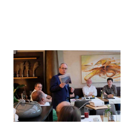
Jetzt ist es offiziell … Die Structures International
wird Teil der BOE, wie die Messe Dortmund heute
mitteilt. „Ab dem Jahr 2025 wird die Fachmesse
Structures International, die Messe für Temporäre
Gebäude, Industrie-, Lager- und Veranstaltungszelte
sowie Equipment,...
ZELTNEWS WIRD VERBANDSORGAN DES ÖZV