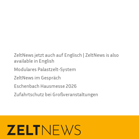
Ab sofort hat B-Concept Gabionen als Alternativen
zu Betongewichten im Angebot. Das Unternehmen
von Lars Brandenburger stellt die Gabionen selbst
her, wodurch unterschiedliche Gewichte möglich
sind. Optisch sind Gabionen attraktiver als
herkömmliche Betongewichte,...
ZeltNews jetzt auch auf Englisch | ZeltNews is also
available in English
Modulares Palastzelt-System
ZeltNews im Gespräch
Eschenbach Hausmesse 2026
Zufahrtschutz bei Großveranstaltungen