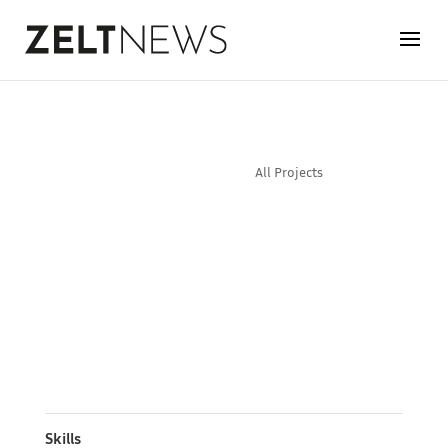
PROJECT 08
All Projects
Sed ut perspiciatis unde omnis iste natus error sit
voluptatem accusantium doloremque laudantium,
totam rem aperiam, eaque ipsa quae ab illo
inventore veritatis et quasi architecto beatae vitae
dicta sunt explicabo. Nemo enim ipsam voluptatem
quia voluptas sit aspernatur aut odit aut fugit, sed
quia consequuntur magni dolores eos qui ratione
voluptatem sequi nesciunt.
Skills