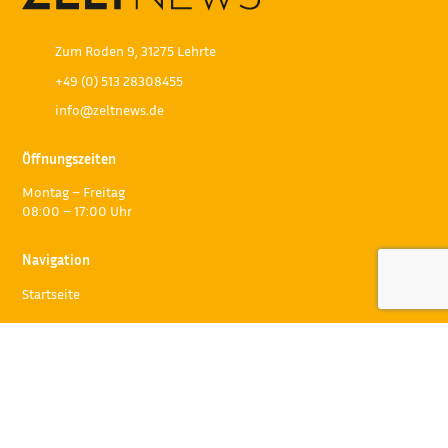
Zum Roden 9, 31275 Lehrte
+49 (0) 513 28308455
info@zeltnews.de
Öffnungszeiten
Montag – Freitag
08:00 – 17:00 Uhr
Navigation
Startseite
Team
Magazin
Tempor Expo
Mediadaten