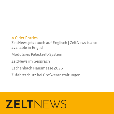
Hallenkonfigurator vorgestellt. Damit können
Unternehmen und öffentliche Einrichtungen direkt
auf der Much-Webseite Leichtbauhallen
konfigurieren und eine visuelle Vorschau zu
erhalten. Durch die Benutzeroberfläche können...
« Older Entries
ZeltNews jetzt auch auf Englisch | ZeltNews is also
available in English
Modulares Palastzelt-System
ZeltNews im Gespräch
Eschenbach Hausmesse 2026
Zufahrtschutz bei Großveranstaltungen