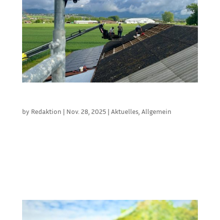
WINDWARNSYSTEM FÜR FLIEGENDE BAUTEN
by
Redaktion
|
Nov. 28, 2025
|
Aktuelles
,
Allgemein
JDC Electronic hat mit „Skywatch Wind Alert“ ein
Windmessgerät auf den Markt gebracht. Es soll
Personen und Güter schützen, die starken Winden
ausgesetzt sind, etwa fliegende Bauten und Zelte,
Gondeln, Kräne, Gerüste,
Lagerstätten,Hängebrücken usw. Das neue...