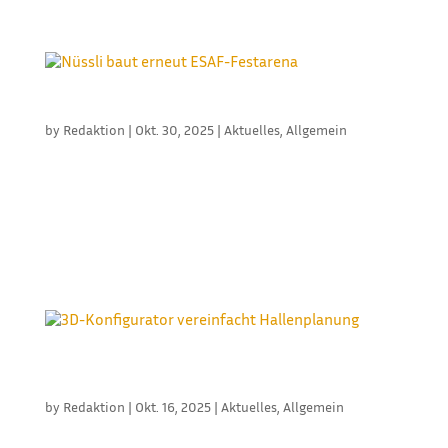
freitragend) der Hersteller Höcker und Röder, dazu...
NÜSSLI BAUT ERNEUT ESAF-FESTARENA
by
Redaktion
|
Okt. 30, 2025
|
Aktuelles
,
Allgemein
Ende 2025 fand auf dem Flugplatz Mollis im
Glarnerland das Eidgenössische Schwing- und
Älplerfest (ESAF) statt. Event- und Baudienstleister
Nüssli verantwortete bereits zum 23. Mal Planung
und Bau der Arena des größten Sportevents der
Schweiz. „Die Glarnerland-Arena...
3D-KONFIGURATOR VEREINFACHT
HALLENPLANUNG
by
Redaktion
|
Okt. 16, 2025
|
Aktuelles
,
Allgemein
Die Much Gruppe hat ihren neuen 3D-Online-