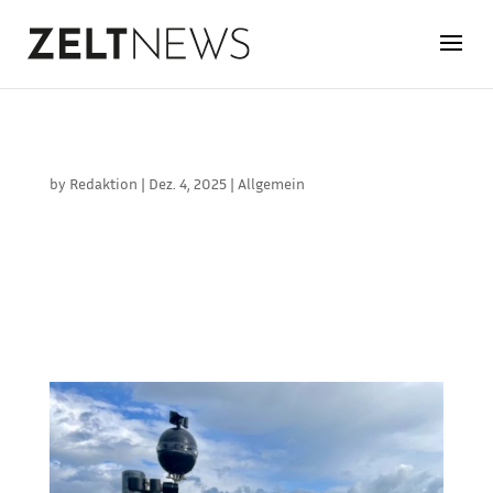
ZUFAHRTSCHUTZ BEI GROSSVERANSTALTUNGEN
by
Redaktion
|
Dez. 4, 2025
|
Allgemein
Großveranstaltungen stellen Veranstalter,
Sicherheitsdienste, Ordnungsämter und Behörden
vor enorme logistische und sicherheitsrelevante
Herausforderungen. Eine durchdachte
Zufahrtsregelung ist jedoch essenziell, um
reibungslose Abläufe zu gewährleisten,...