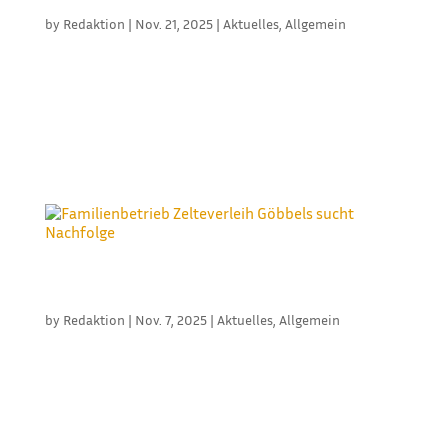
FLORIAN NEFF IM AUSSENDIENST BEI MIZE
by
Redaktion
|
Nov. 21, 2025
|
Aktuelles
,
Allgemein
Die MIZE OHG Fellbach baut ihr Vertriebsteam
weiter aus: Seit dem 1. September 2025 unterstützt
Florian Neff als neuer Außendienstmitarbeiter das
Unternehmen und übernimmt die Betreuung der
Kunden in den Bereichen Traglufthallen und Zeltbau
in Baden-Württemberg und...
FAMILIENBETRIEB ZELTEVERLEIH GÖBBELS SUCHT
NACHFOLGE
by
Redaktion
|
Nov. 7, 2025
|
Aktuelles
,
Allgemein
Die Zelteverleih Göbbels OHG aus Gangelt-Stahe
nördlich von Aachen sucht aus Altersgründen eine
Nachfolge. Das gut eingeführte
Familienunternehmen verfügt über rund 6.000
Quadratmeter Großzelte (10 bis 25 Meter